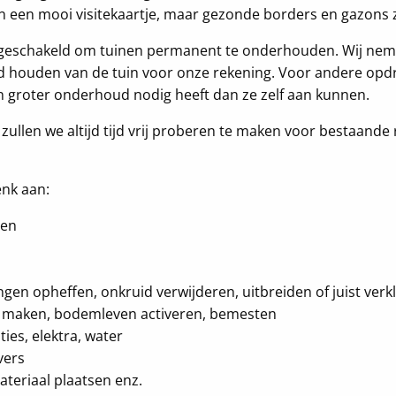
n een mooi visitekaartje, maar gezonde borders en gazons z
eschakeld om tuinen permanent te onderhouden. Wij neme
d houden van de tuin voor onze rekening. Voor andere opd
uin groter onderhoud nodig heeft dan ze zelf aan kunnen.
n zullen we altijd tijd vrij proberen te maken voor bestaand
nk aan:
ien
gen opheffen, onkruid verwijderen, uitbreiden of juist verk
 maken, bodemleven activeren, bemesten
ies, elektra, water
vers
teriaal plaatsen enz.