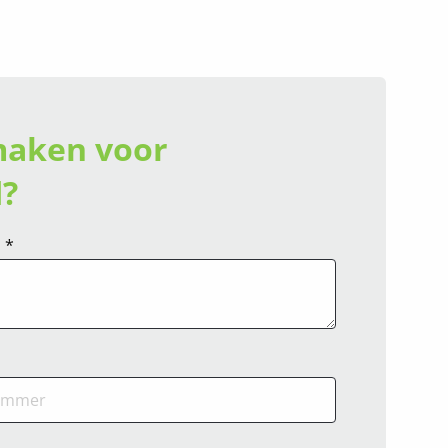
maken voor
?
 *