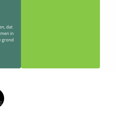
en, dat
omen in
e grond
.