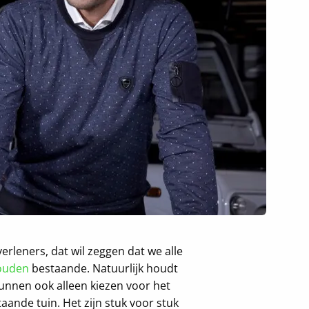
rleners, dat wil zeggen dat we alle
ouden
bestaande. Natuurlijk houdt
unnen ook alleen kiezen voor het
aande tuin. Het zijn stuk voor stuk