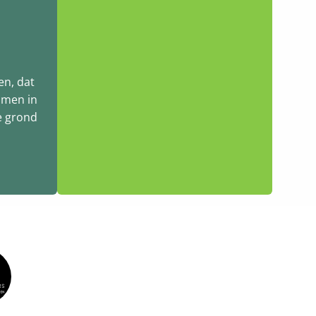
en, dat
omen in
e grond
.