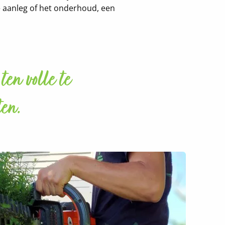
e aanleg of het onderhoud, een
en volle te
ten.